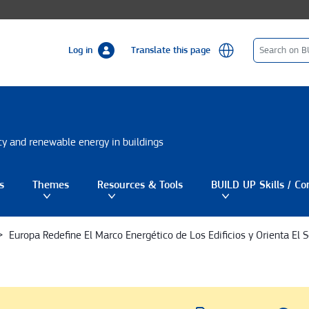
Log in
Translate this page
ncy and renewable energy in buildings
s
Themes
Resources & Tools
BUILD UP Skills / Co
gle submenu
Toggle submenu
Toggle submenu
Europa Redefine El Marco Energético de Los Edificios y Orienta El