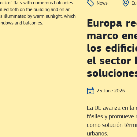
News
Eu
Europa re
marco ene
los edific
el sector 
solucione
25 June 2026
La UE avanza en la 
fósiles y promueve 
como solución térmi
urbanos.